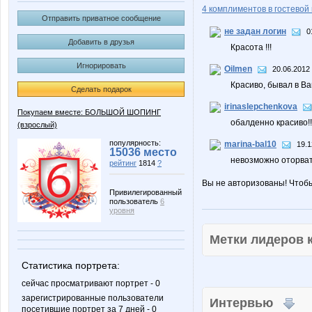
4 комплиментов в гостевой 
Отправить приватное сообщение
не задан логин
0
Добавить в друзья
Красота !!!
Игнорировать
Oilmen
20.06.2012 
Красиво, бывал в В
Сделать подарок
irinaslepchenkova
Покупаем вместе: БОЛЬШОЙ ШОПИНГ
обалденно красиво!!
(взрослый)
популярность:
marina-bal10
19.1
15036 место
невозможно оторват
рейтинг
1814
?
Вы не авторизованы! Чтоб
Привилегированный
пользователь
6
уровня
Метки лидеров
Статистика портрета:
сейчас просматривают портрет - 0
зарегистрированные пользователи
Интервью
посетившие портрет за 7 дней - 0