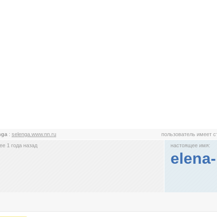
nga
:
selenga.www.nn.ru
пользователь имеет 
е 1 года назад
настоящее имя:
elena