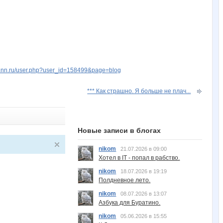
w.nn.ru/user.php?user_id=158499&page=blog
*** Как страшно. Я больше не плач...
Новые записи в блогах
nikom
21.07.2026 в 09:00
Хотел в IT - попал в рабство.
nikom
18.07.2026 в 19:19
Полдневное лето.
nikom
08.07.2026 в 13:07
Азбука для Буратино.
nikom
05.06.2026 в 15:55