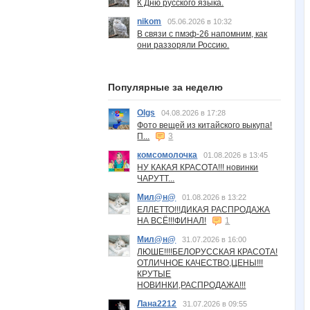
К Дню русского языка.
nikom
05.06.2026 в 10:32
В связи с пмэф-26 напомним, как
они раззоряли Россию.
Популярные за неделю
Olgs
04.08.2026 в 17:28
Фото вещей из китайского выкупа!
П...
3
комсомолочка
01.08.2026 в 13:45
НУ КАКАЯ КРАСОТА!!! новинки
ЧАРУТТ...
Мил@н@
01.08.2026 в 13:22
ЕЛЛЕТТО!!!ДИКАЯ РАСПРОДАЖА
НА ВСЁ!!!ФИНАЛ!
1
Мил@н@
31.07.2026 в 16:00
ЛЮШЕ!!!!БЕЛОРУССКАЯ КРАСОТА!
ОТЛИЧНОЕ КАЧЕСТВО,ЦЕНЫ!!!
КРУТЫЕ
НОВИНКИ,РАСПРОДАЖА!!!
Лана2212
31.07.2026 в 09:55