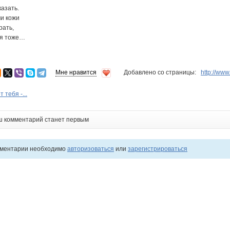
казать.
ми кожи
рать,
 я тоже…
Мне нравится
Добавлено со страницы:
http://ww
 тебя -...
ш комментарий станет первым
мментарии необходимо
авторизоваться
или
зарегистрироваться