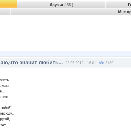
Друзья
( 36 )
Г
Мне н
знаю,что значит любить...
23.06.2012 в 16:01
2130
юбить.
охожи.
ть…
тоже.
 тобой"
 повсюду…
ругой,
уду.