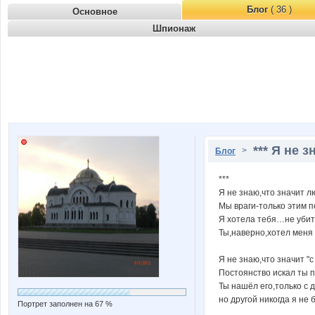
Блог
( 36 )
Основное
Шпионаж
*** Я не 
>
Блог
***
Я не знаю,что значит л
Мы враги-только этим п
Я хотела тебя…не уби
Ты,наверно,хотел меня 
Я не знаю,что значит "с
Постоянство искал ты
Ты нашёл его,только с д
но другой никогда я не б
Портрет заполнен на 67 %