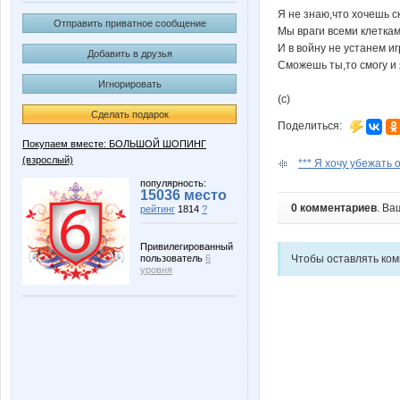
Я не знаю,что хочешь с
Отправить приватное сообщение
Мы враги всеми клетка
И в войну не устанем иг
Добавить в друзья
Сможешь ты,то смогу и
Игнорировать
(с)
Сделать подарок
Поделиться:
Покупаем вместе: БОЛЬШОЙ ШОПИНГ
(взрослый)
*** Я хочу убежать от
популярность:
15036 место
0 комментариев
. Ва
рейтинг
1814
?
Привилегированный
пользователь
6
Чтобы оставлять ко
уровня