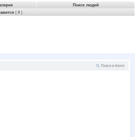
алерея
Поиск людей
равится
( 8 )