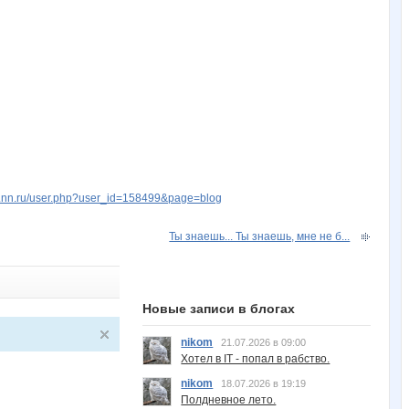
w.nn.ru/user.php?user_id=158499&page=blog
Ты знаешь... Ты знаешь, мне не б...
Новые записи в блогах
nikom
21.07.2026 в 09:00
Хотел в IT - попал в рабство.
nikom
18.07.2026 в 19:19
Полдневное лето.