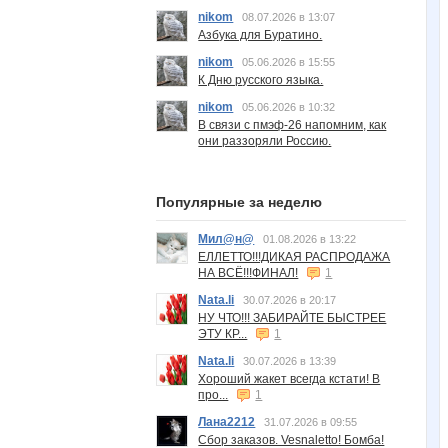
nikom
08.07.2026 в 13:07
Азбука для Буратино.
nikom
05.06.2026 в 15:55
К Дню русского языка.
nikom
05.06.2026 в 10:32
В связи с пмэф-26 напомним, как
они раззоряли Россию.
Популярные за неделю
Мил@н@
01.08.2026 в 13:22
ЕЛЛЕТТО!!!ДИКАЯ РАСПРОДАЖА
НА ВСЁ!!!ФИНАЛ!
1
Nata.li
30.07.2026 в 20:17
НУ ЧТО!!! ЗАБИРАЙТЕ БЫСТРЕЕ
ЭТУ КР...
1
Nata.li
30.07.2026 в 13:39
Хороший жакет всегда кстати! В
про...
1
Лана2212
31.07.2026 в 09:55
Сбор заказов. Vesnaletto! Бомба!