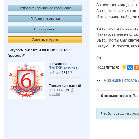
За нежность, колдовав
Отправить приватное сообщение
За то, что я забыла ос
И шла к заветной цели 
Добавить в друзья
За то, что нагло врали з
Игнорировать
Наивность мне не служ
Сделать подарок
За то, что ты был свет
Целую… И прости, что
Покупаем вместе: БОЛЬШОЙ ШОПИНГ
(взрослый)
(с)
популярность:
15036 место
Поделиться:
рейтинг
1814
?
А женщина стояла у 
Привилегированный
пользователь
6
уровня
0 комментариев
. Ва
Чтобы оставлять ко