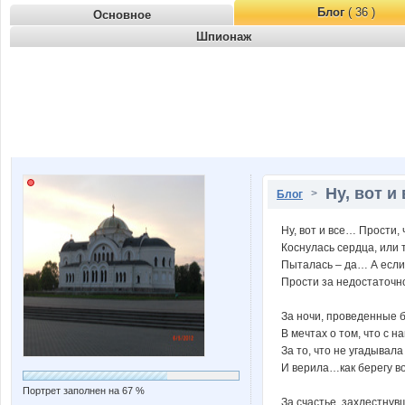
Блог
( 36 )
Основное
Шпионаж
Ну, вот и
>
Блог
Ну, вот и все… Прости, 
Коснулась сердца, или
Пыталась – да… А если
Прости за недостаточно
За ночи, проведенные 
В мечтах о том, что с н
За то, что не угадыва
И верила…как берегу 
Портрет заполнен на 67 %
За счастье, захлестну