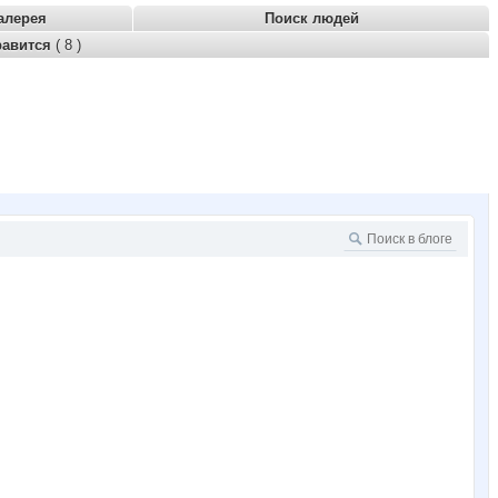
алерея
Поиск людей
равится
( 8 )