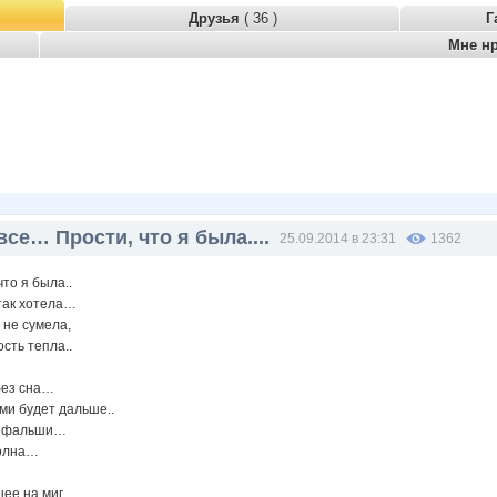
Друзья
( 36 )
Г
Мне н
 все… Прости, что я была....
25.09.2014 в 23:31
1362
что я была..
 так хотела…
 не сумела,
сть тепла..
без сна…
ами будет дальше..
ла фальши…
волна…
вшее на миг…