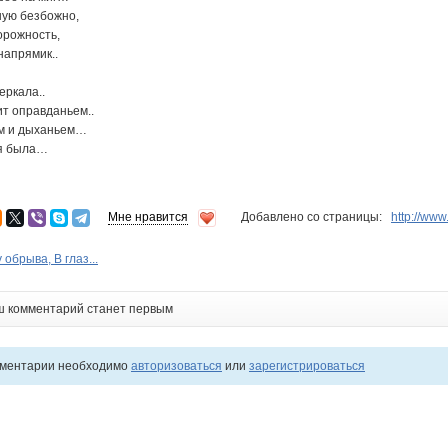
шую безбожно,
торожность,
напрямик..
еркала..
ит оправданьем..
ом и дыханьем…
 я была…
Мне нравится
Добавлено со страницы:
http://ww
обрыва, В глаз...
ш комментарий станет первым
мментарии необходимо
авторизоваться
или
зарегистрироваться