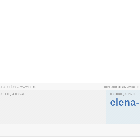
nga
:
selenga.www.nn.ru
пользователь имеет 
е 1 года назад
настоящее имя:
elena